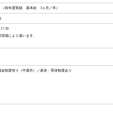
月）（前年度実績 基本給 3ヵ月／年）
内
7:30
業現場により違います。
職金制度有り（中退共）／産休・育休制度あり