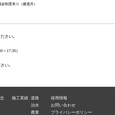
職金制度有り（建退共）
ださい｡
～17:30）
さい｡
念
施工実績
道路
採用情報
治水
お問い合わせ
農業
プライバシーポリシー