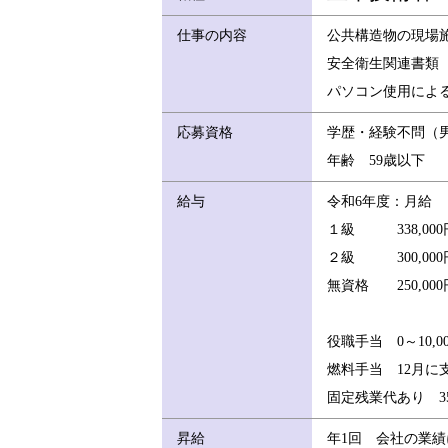
仕事の内容
公共構造物の現場
安全衛生関連書類
パソコン使用によ
応募資格
学歴・経験不問（
年齢 59歳以下
給与
令和6年度：月給
１級 338,000円
２級 300,000円
無資格 250,000円
役職手当 0～10,0
燃料手当 12月に
固定残業代あり 3
昇給
年1回 会社の業