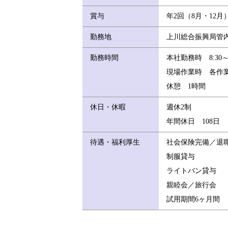
賞与
年2回（8月・12
勤務地
上川総合振興局管
勤務時間
本社勤務時 8:30～1
現場作業時 各作
休憩 1時間
休日・休暇
週休2制
年間休日 108日
待遇・福利厚生
社会保険完備／退
制服貸与
ライトバン貸与
親睦会／旅行会
試用期間6ヶ月間