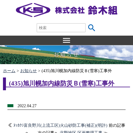
search
menu
お知らせ
ホーム
>
お知らせ
>
(435)旭川幌加内線防災Ｂ(雪寒)工事外
(435)旭川幌加内線防災Ｂ(雪寒)工事外
2022.04.27
≪
ﾇｯｶｸｼ富良野川(上流工区)火山砂防工事(補正)(明許)
前の記事
へ 次の記事へ
北野地区 区画整理工事
≫